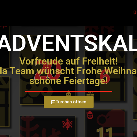
Ü
 ADVENTSKA
Vorfreude auf Freiheit!
lla Team wünscht Frohe Weihna
schöne Feiertage!
Türchen öffnen