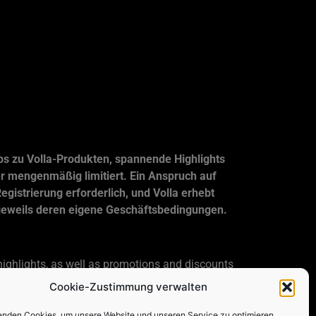
ps zu Volla-Produkten, spannende Highlights
er mengenmäßig limitiert. Ein Anspruch auf
Registrierung erforderlich, und Volla erhebt
 jeweils deren eigene Geschäftsbedingungen.
highlights, as well as promotions and discounts
romotions being available throughout the entire
Cookie-Zustimmung verwalten
otions and discounts from Volla and its partners
enden Cookies, um unsere Website und unseren Service zu optimieren.