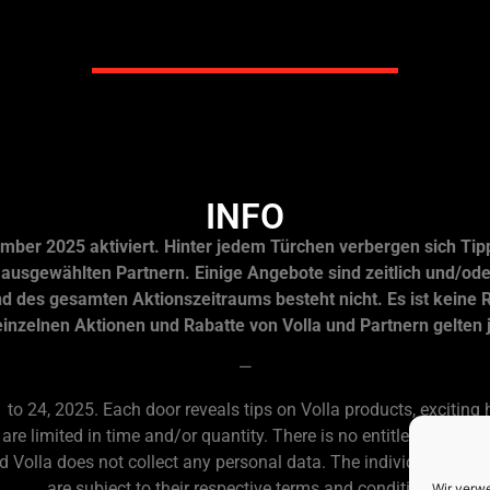
INFO
ember 2025 aktiviert. Hinter jedem Türchen verbergen sich Tip
ausgewählten Partnern. Einige Angebote sind zeitlich und/od
d des gesamten Aktionszeitraums besteht nicht.
Es ist keine 
einzelnen Aktionen und Rabatte von Volla und Partnern gelten
—
to 24, 2025. Each door reveals tips on Volla products, exciting 
are limited in time and/or quantity. There is no entitlement to p
nd Volla does not collect any personal data. The individual prom
are subject to their respective terms and conditions.
Wir verw