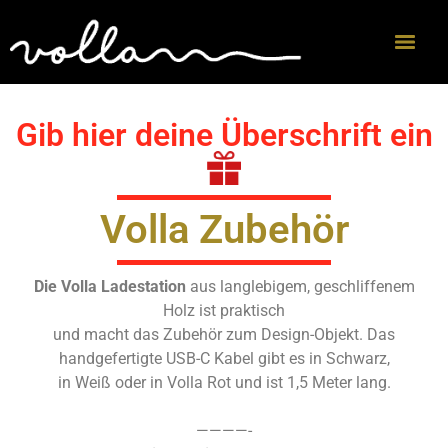
Gib hier deine Überschrift ein
Volla Zubehör
Die Volla Ladestation
aus langlebigem, geschliffenem
Holz ist praktisch
und macht das Zubehör zum Design-Objekt. Das
handgefertigte USB-C Kabel gibt es in Schwarz,
in Weiß oder in Volla Rot und ist 1,5 Meter lang.
————-