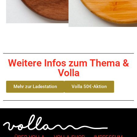
Weitere Infos zum Thema &
Volla
Mehr zur Ladestation
Volla 50€-Aktion